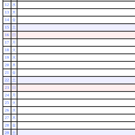
12
水
13
木
14
金
15
土
16
日
17
月
18
火
19
水
20
木
21
金
22
土
23
日
24
月
25
火
26
水
27
木
28
金
29
土