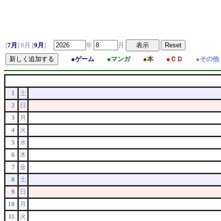
[
7月
] 8月 [
9月
]
年
月
●ゲーム
●マンガ
●本
●ＣＤ
●その他
1
土
2
日
3
月
4
火
5
水
6
木
7
金
8
土
9
日
10
月
11
火