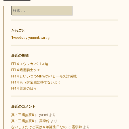
検索
たわごと
Tweets by yuumikisaragi
最近の投稿
FF14 エウレカ パゴス編
FF14 暗黒騎士クエ
FF14 といいつつMHWのベヒーモス討滅戦
FF14 もう財宝感知持てないよう
FF14 普通の日々
最近のコメント
真・三國無双8
に
yu-mi
より
真・三國無双8
に
露李鈴
より
ないしょだけど実は今年誕生日なの
に
露李鈴
より