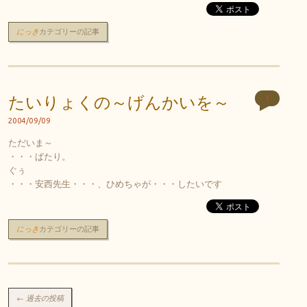
にっき
カテゴリーの記事
たいりょくの～げんかいを～
1
2004/09/09
ただいま～
・・・ぱたり。
ぐぅ
・・・安西先生・・・、ひめちゃが・・・したいです
にっき
カテゴリーの記事
投稿ナビゲーション
←
過去の投稿