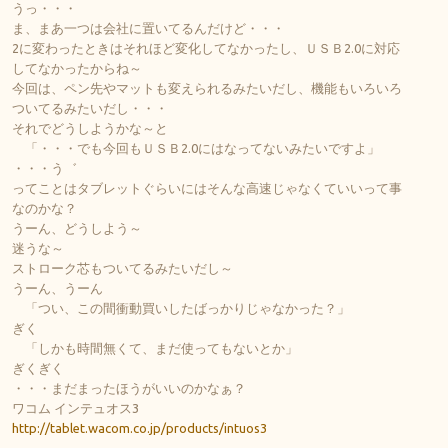
うっ・・・
ま、まあ一つは会社に置いてるんだけど・・・
2に変わったときはそれほど変化してなかったし、ＵＳＢ2.0に対応
してなかったからね～
今回は、ペン先やマットも変えられるみたいだし、機能もいろいろ
ついてるみたいだし・・・
それでどうしようかな～と
「・・・でも今回もＵＳＢ2.0にはなってないみたいですよ」
・・・う゛
ってことはタブレットぐらいにはそんな高速じゃなくていいって事
なのかな？
うーん、どうしよう～
迷うな～
ストローク芯もついてるみたいだし～
うーん、うーん
「つい、この間衝動買いしたばっかりじゃなかった？」
ぎく
「しかも時間無くて、まだ使ってもないとか」
ぎくぎく
・・・まだまったほうがいいのかなぁ？
ワコム インテュオス3
http://tablet.wacom.co.jp/products/intuos3