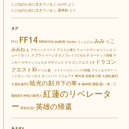
にどねのために生きている
に
yu-mi
より
にどねのために生きている
に
露李鈴
より
タグ
FF14
みみっこ
switch
MHW
FF12
PS4
Yonder
うぃんたん
みみねぇ
アサシンクリード
アリスと蔵六
ウォークマン
オリジンズ
シ
スプラトゥーン2
ョートカット
ゼノブレイド2
ゼルダ
ターゲット情報
テ
ドラゴン
ドラゴンクエストX
ンキー
デザインフェスタ
デザフェス
クエストXI
ドール 服 メイド
ハイレゾ
バフ情報
プリンセスデー
ヘ
ッドホン
ベヒーモス
ホットバー
リドルアナ
事件屋
冒険者小隊
大逆転裁判
暁光の刻
月下の華
無駄遣い
大逆転裁判2
本
極神龍
真・三
紅蓮のリベレータ
國無双8
神様の御用人
ー
英雄の帰還
聖剣伝説2
あまぞん