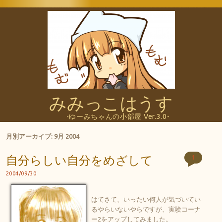
みみっこはうす
-ゆーみちゃんの小部屋 Ver.3.0-
月別アーカイブ:
9月 2004
自分らしい自分をめざして
1
2004/09/30
はてさて、いったい何人が気づいてい
るやらいないやらですが、実験コーナ
ー2をアップしてみました。