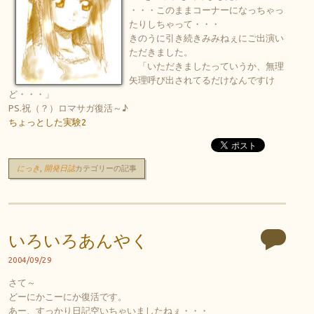
・・・このままコーナーになっちゃっ
たりしちゃって・・・
きのうに引き続きみみねぇにご出演い
ただきました。
「いただきましたっていうか、無理
矢理呼び出されてるだけなんですけ
ど・・・」
PS.祝（？）ロマサガ復活～♪
ちょっとした実験2
にっき
,
開発日誌
カテゴリーの記事
いろいろあんやく
2004/09/29
さて～
どーにかこーにか復活です。
あー、すっかり日記空いちゃいましたねぇ・・・