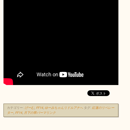
カテゴリー:
げーむ
,
FF14
,
ゆーみちゃんリドルアナへ
タグ:
紅蓮のリベレー
ター
,
FF14
,
月下の華
パーマリンク