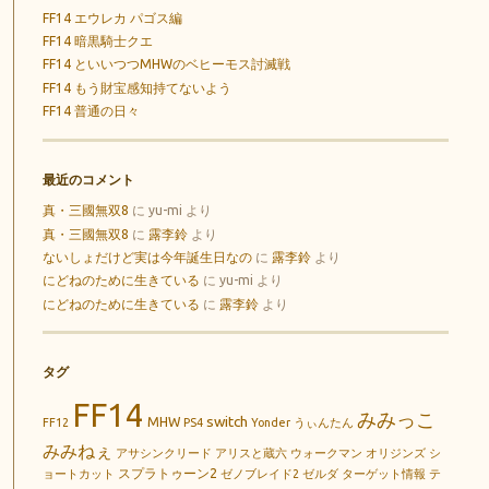
FF14 エウレカ パゴス編
FF14 暗黒騎士クエ
FF14 といいつつMHWのベヒーモス討滅戦
FF14 もう財宝感知持てないよう
FF14 普通の日々
最近のコメント
真・三國無双8
に
yu-mi
より
真・三國無双8
に
露李鈴
より
ないしょだけど実は今年誕生日なの
に
露李鈴
より
にどねのために生きている
に
yu-mi
より
にどねのために生きている
に
露李鈴
より
タグ
FF14
みみっこ
switch
MHW
FF12
PS4
Yonder
うぃんたん
みみねぇ
アサシンクリード
アリスと蔵六
ウォークマン
オリジンズ
シ
スプラトゥーン2
ョートカット
ゼノブレイド2
ゼルダ
ターゲット情報
テ