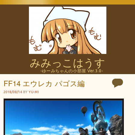
みみっこはうす
-ゆーみちゃんの小部屋 Ver.3.0-
FF14 エウレカ パゴス編
2018/08/14
BY
YU-MI