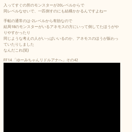
入ってすぐの所のモンスターが20レベルからで
同レベルなせいで、一匹倒すのにも結構かかるんですよねー
手帖の通常のは-2レベルから有効なので
結局18のモンスターがいるアネモスの方にいって倒してたほうがや
りやすかったり
同じような考えの人がいっぱいいるのか、アネモスのほうが賑わっ
ていたりしました
なんだこれ(笑)
FF14 「ゆーみちゃんリドルアナへ」その42