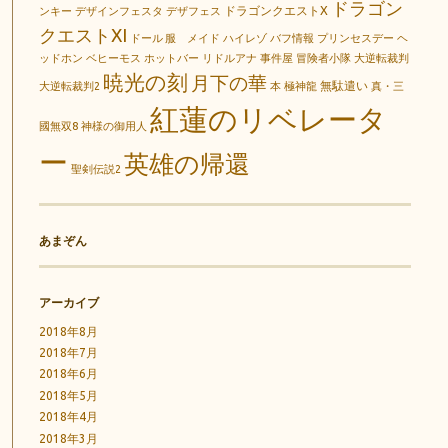
ドラゴン
ドラゴンクエストX
ンキー
デザインフェスタ
デザフェス
クエストXI
ドール 服 メイド
ハイレゾ
バフ情報
プリンセスデー
ヘ
ッドホン
ベヒーモス
ホットバー
リドルアナ
事件屋
冒険者小隊
大逆転裁判
暁光の刻
月下の華
無駄遣い
大逆転裁判2
本
極神龍
真・三
紅蓮のリベレータ
國無双8
神様の御用人
ー
英雄の帰還
聖剣伝説2
あまぞん
アーカイブ
2018年8月
2018年7月
2018年6月
2018年5月
2018年4月
2018年3月