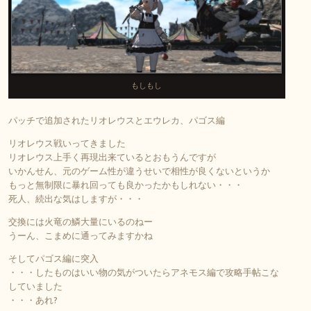
もしもし
パッチで追加されたリオレウスとエウレカ、パゴス編
リオレウス戦いってきました
リオレウス上手く再現出来ているとおもうんですが
いかんせん、元のゲーム性が違うせいで相性が良くないというか
もっと無制限に暴れ回っても良かったかもしれない・・・
死人、続出な気はしますが・・・
交換には火竜の鱗大量にいるのねー
うーん、こまめに通ってみますかね
そしてパゴス編に突入
・・・したものはいい物の気がついたらアネモス編で攻略手帖こな
していました
・・・あれ?