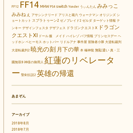
FF14
みみっこ
switch
MHW
FF12
PS4
Yonder
うぃんたん
みみねぇ
アサシンクリード
アリスと蔵六
ウォークマン
オリジンズ
シ
スプラトゥーン2
ョートカット
ゼノブレイド2
ゼルダ
ターゲット情報
テ
ドラゴン
ドラゴンクエストX
ンキー
デザインフェスタ
デザフェス
クエストXI
ドール 服 メイド
ハイレゾ
バフ情報
プリンセスデー
ヘ
ッドホン
ベヒーモス
ホットバー
リドルアナ
事件屋
冒険者小隊
大逆転裁判
暁光の刻
月下の華
無駄遣い
大逆転裁判2
本
極神龍
真・三
紅蓮のリベレータ
國無双8
神様の御用人
ー
英雄の帰還
聖剣伝説2
あまぞん
アーカイブ
2018年8月
2018年7月