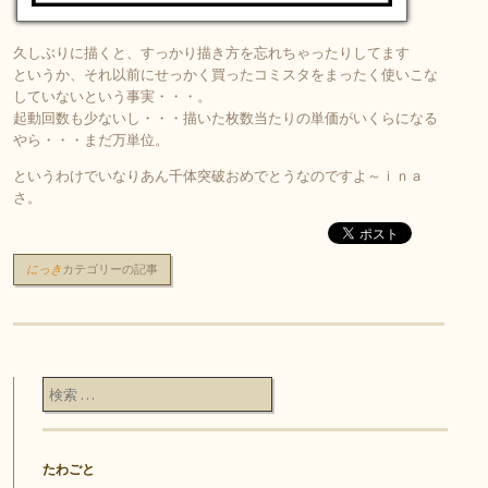
久しぶりに描くと、すっかり描き方を忘れちゃったりしてます
というか、それ以前にせっかく買ったコミスタをまったく使いこな
していないという事実・・・。
起動回数も少ないし・・・描いた枚数当たりの単価がいくらになる
やら・・・まだ万単位。
というわけでいなりあん千体突破おめでとうなのですよ～ｉｎａ
さ。
にっき
カテゴリーの記事
投稿ナビゲーション
検索
たわごと