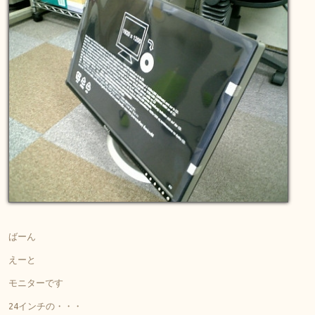
ばーん
えーと
モニターです
24インチの・・・