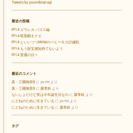
Tweets by yuumikisaragi
最近の投稿
FF14 エウレカ パゴス編
FF14 暗黒騎士クエ
FF14 といいつつMHWのベヒーモス討滅戦
FF14 もう財宝感知持てないよう
FF14 普通の日々
最近のコメント
真・三國無双8
に
yu-mi
より
真・三國無双8
に
露李鈴
より
ないしょだけど実は今年誕生日なの
に
露李鈴
より
にどねのために生きている
に
yu-mi
より
にどねのために生きている
に
露李鈴
より
タグ