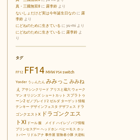
真・三國無双8
に
露李鈴
より
ないしょだけど実は今年誕生日なの
に
露
李鈴
より
にどねのために生きている
に
yu-mi
より
にどねのために生きている
に
露李鈴
よ
り
タグ
FF14
switch
MHW
FF12
PS4
みみっこ
みみね
Yonder
うぃんたん
ぇ
アサシンクリード
アリスと蔵六
ウォーク
スプラトゥ
マン
オリジンズ
ショートカット
ーン2
ゼノブレイド2
ゼルダ
ターゲット情報
ドラ
テンキー
デザインフェスタ
デザフェス
ドラゴンクエス
ゴンクエストX
トXI
ドール 服 メイド
ハイレゾ
バフ情報
プリンセスデー
ヘッドホン
ベヒーモス
ホッ
トバー
リドルアナ
事件屋
冒険者小隊
大逆転