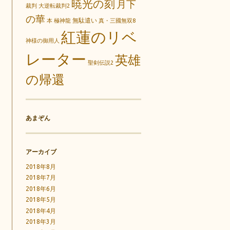
暁光の刻
月下
裁判
大逆転裁判2
の華
無駄遣い
本
極神龍
真・三國無双8
紅蓮のリベ
神様の御用人
レーター
英雄
聖剣伝説2
の帰還
あまぞん
アーカイブ
2018年8月
2018年7月
2018年6月
2018年5月
2018年4月
2018年3月