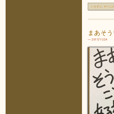
いらすと
,
やくに
まあそう
2017/11/24