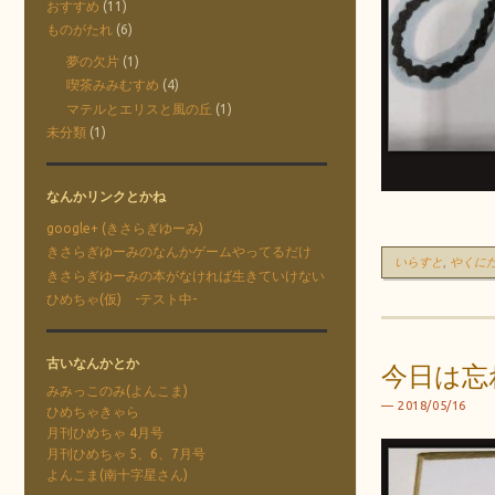
おすすめ
(11)
ものがたれ
(6)
夢の欠片
(1)
喫茶みみむすめ
(4)
マテルとエリスと風の丘
(1)
未分類
(1)
なんかリンクとかね
google+ (きさらぎゆーみ)
きさらぎゆーみのなんかゲームやってるだけ
いらすと
,
やくに
きさらぎゆーみの本がなければ生きていけない
ひめちゃ(仮) -テスト中-
古いなんかとか
今日は忘
みみっこのみ(よんこま)
2018/05/16
ひめちゃきゃら
月刊ひめちゃ 4月号
月刊ひめちゃ 5、6、7月号
よんこま(南十字星さん)