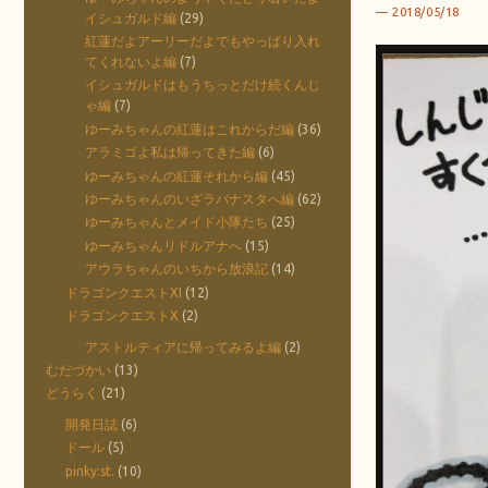
2018/05/18
イシュガルド編
(29)
紅蓮だよアーリーだよでもやっぱり入れ
てくれないよ編
(7)
イシュガルドはもうちっとだけ続くんじ
ゃ編
(7)
ゆーみちゃんの紅蓮はこれからだ編
(36)
アラミゴよ私は帰ってきた編
(6)
ゆーみちゃんの紅蓮それから編
(45)
ゆーみちゃんのいざラバナスタへ編
(62)
ゆーみちゃんとメイド小隊たち
(25)
ゆーみちゃんリドルアナへ
(15)
アウラちゃんのいちから放浪記
(14)
ドラゴンクエストXI
(12)
ドラゴンクエストX
(2)
アストルティアに帰ってみるよ編
(2)
むだづかい
(13)
どうらく
(21)
開発日誌
(6)
ドール
(5)
pinky:st.
(10)