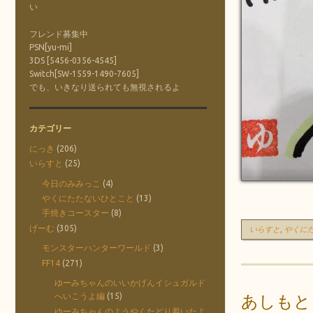
い
フレンド募集中
PSN[yu-mi]
3DS [5456-0356-4545]
Switch[SW-1559-1490-7605]
でも、いきなり送られても無視されるよ
カテゴリー
にっき
(206)
いらすと
(25)
今日のみみっこ
(4)
やくにたたないひとこと
(13)
手焼きコースター
(8)
げーむ
(305)
いらすと
,
やくに
モンスターハンターワールド
(3)
FF14
(271)
ゆーみちゃんのいいかげんイシュガルド
あしもと
へいこうよ編
(15)
ゆーみちゃんのようやくたどり着いたよ