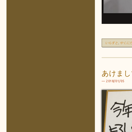
いらすと
,
やくに
あけまし
2018/01/05