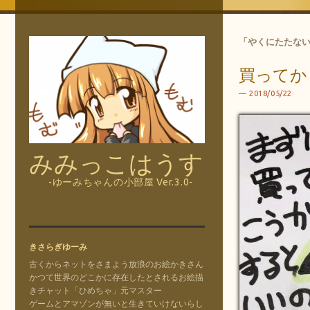
「
やくにたたな
買ってか
2018/05/22
みみっこはうす
-ゆーみちゃんの小部屋 Ver.3.0-
きさらぎゆーみ
古くからネットをさまよう放浪のお絵かきさん
かつて世界のどこかに存在したとされるお絵描
きチャット「ひめちゃ」元マスター
ゲームとアマゾンが無いと生きていけないらし