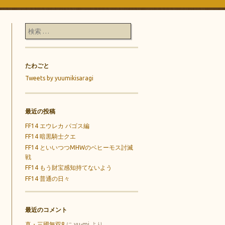
検索
たわごと
Tweets by yuumikisaragi
最近の投稿
FF14 エウレカ パゴス編
FF14 暗黒騎士クエ
FF14 といいつつMHWのベヒーモス討滅
戦
FF14 もう財宝感知持てないよう
FF14 普通の日々
最近のコメント
真・三國無双8
に
yu-mi
より