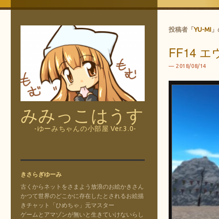
投稿者「
YU-MI
」
FF14 
2018/08/14
みみっこはうす
-ゆーみちゃんの小部屋 Ver.3.0-
きさらぎゆーみ
古くからネットをさまよう放浪のお絵かきさん
かつて世界のどこかに存在したとされるお絵描
きチャット「ひめちゃ」元マスター
ゲームとアマゾンが無いと生きていけないらし