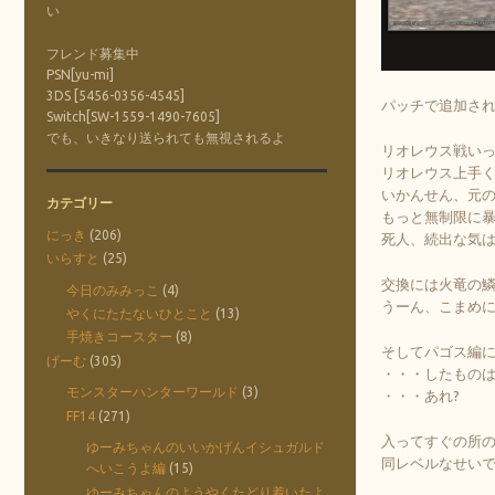
い
フレンド募集中
PSN[yu-mi]
3DS [5456-0356-4545]
パッチで追加さ
Switch[SW-1559-1490-7605]
でも、いきなり送られても無視されるよ
リオレウス戦い
リオレウス上手
いかんせん、元
カテゴリー
もっと無制限に
にっき
(206)
死人、続出な気
いらすと
(25)
交換には火竜の
今日のみみっこ
(4)
うーん、こまめ
やくにたたないひとこと
(13)
手焼きコースター
(8)
そしてパゴス編
げーむ
(305)
・・・したもの
モンスターハンターワールド
(3)
・・・あれ?
FF14
(271)
入ってすぐの所の
ゆーみちゃんのいいかげんイシュガルド
同レベルなせい
へいこうよ編
(15)
ゆーみちゃんのようやくたどり着いたよ