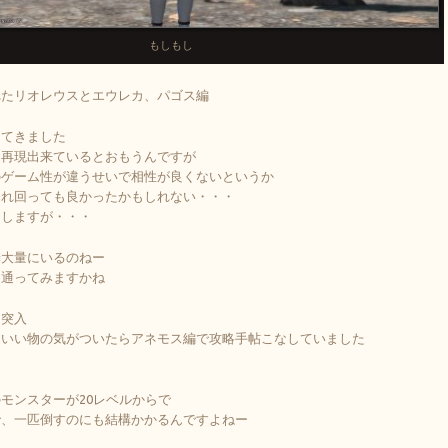
もしもし
れたリオレウスとエウレカ、パゴス編
ってきました
く再現出来ているとおもうんですが
のゲーム性が違うせいで相性が良くないというか
暴れ回っても良かったかもしれない・・・
はしますが・・・
鱗大量にいるのねー
に通ってみますかね
に突入
はいい物の気がついたらアネモス編で攻略手帖こなしていました
モンスターが20レベルからで
で、一匹倒すのにも結構かかるんですよねー