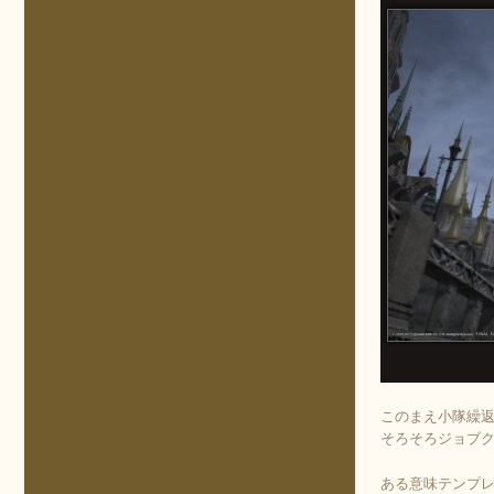
このまえ小隊繰返
そろそろジョブ
ある意味テンプ