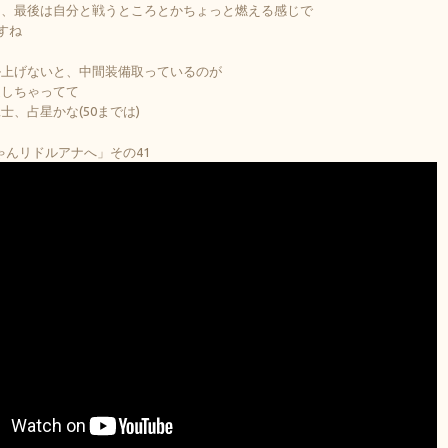
じ、最後は自分と戦うところとかちょっと燃える感じで
すね
ル上げないと、中間装備取っているのが
迫しちゃってて
士、占星かな(50までは)
ちゃんリドルアナへ」その41