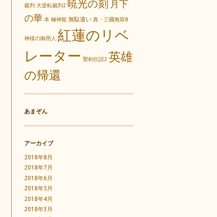
暁光の刻
月下
裁判
大逆転裁判2
の華
無駄遣い
本
極神龍
真・三國無双8
紅蓮のリベ
神様の御用人
レーター
英雄
聖剣伝説2
の帰還
あまぞん
アーカイブ
2018年8月
2018年7月
2018年6月
2018年5月
2018年4月
2018年3月