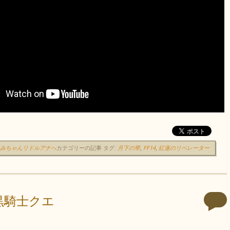
ーみちゃんリドルアナへ
カテゴリーの記事
タグ:
月下の華
,
FF14
,
紅蓮のリベレーター
暗黒騎士クエ