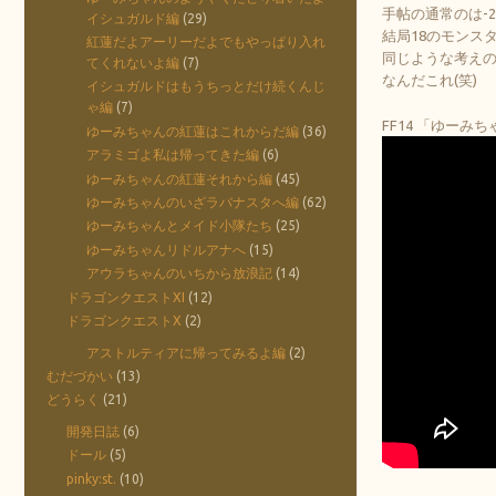
手帖の通常のは-
イシュガルド編
(29)
結局18のモンス
紅蓮だよアーリーだよでもやっぱり入れ
同じような考え
てくれないよ編
(7)
なんだこれ(笑)
イシュガルドはもうちっとだけ続くんじ
ゃ編
(7)
FF14 「ゆーみ
ゆーみちゃんの紅蓮はこれからだ編
(36)
アラミゴよ私は帰ってきた編
(6)
ゆーみちゃんの紅蓮それから編
(45)
ゆーみちゃんのいざラバナスタへ編
(62)
ゆーみちゃんとメイド小隊たち
(25)
ゆーみちゃんリドルアナへ
(15)
アウラちゃんのいちから放浪記
(14)
ドラゴンクエストXI
(12)
ドラゴンクエストX
(2)
アストルティアに帰ってみるよ編
(2)
むだづかい
(13)
どうらく
(21)
開発日誌
(6)
ドール
(5)
pinky:st.
(10)