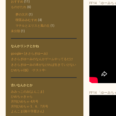
おすすめ
(11)
FF14 「ゆーみ
ものがたれ
(6)
夢の欠片
(1)
喫茶みみむすめ
(4)
マテルとエリスと風の丘
(1)
未分類
(1)
なんかリンクとかね
google+ (きさらぎゆーみ)
きさらぎゆーみのなんかゲームやってるだけ
きさらぎゆーみの本がなければ生きていけない
ひめちゃ(仮) -テスト中-
古いなんかとか
みみっこのみ(よんこま)
FF14 「ゆーみ
ひめちゃきゃら
月刊ひめちゃ 4月号
月刊ひめちゃ 5、6、7月号
よんこま(南十字星さん)