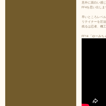
意外に面白い感
FF4を思い出しま
早いところレベ
リテイナーを圧
残るは忍者、機工
FF14 「ゆーみ