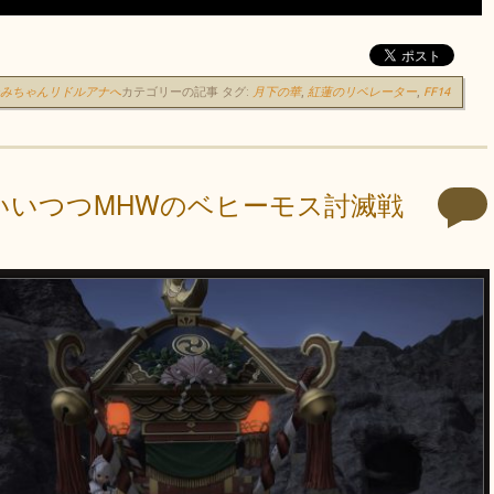
ーみちゃんリドルアナへ
カテゴリーの記事
タグ:
月下の華
,
紅蓮のリベレーター
,
FF14
 といいつつMHWのベヒーモス討滅戦