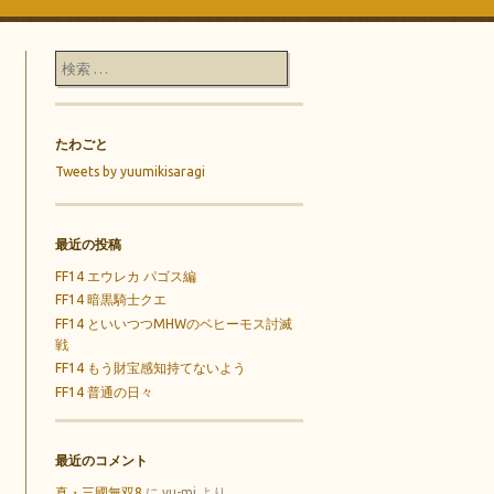
検索
たわごと
Tweets by yuumikisaragi
最近の投稿
FF14 エウレカ パゴス編
FF14 暗黒騎士クエ
FF14 といいつつMHWのベヒーモス討滅
戦
FF14 もう財宝感知持てないよう
FF14 普通の日々
最近のコメント
真・三國無双8
に
yu-mi
より