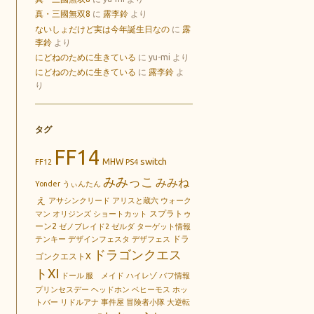
真・三國無双8
に
露李鈴
より
ないしょだけど実は今年誕生日なの
に
露
李鈴
より
にどねのために生きている
に
yu-mi
より
にどねのために生きている
に
露李鈴
よ
り
タグ
FF14
switch
MHW
FF12
PS4
みみっこ
みみね
Yonder
うぃんたん
ぇ
アサシンクリード
アリスと蔵六
ウォーク
スプラトゥ
マン
オリジンズ
ショートカット
ーン2
ゼノブレイド2
ゼルダ
ターゲット情報
ドラ
テンキー
デザインフェスタ
デザフェス
ドラゴンクエス
ゴンクエストX
トXI
ドール 服 メイド
ハイレゾ
バフ情報
プリンセスデー
ヘッドホン
ベヒーモス
ホッ
トバー
リドルアナ
事件屋
冒険者小隊
大逆転