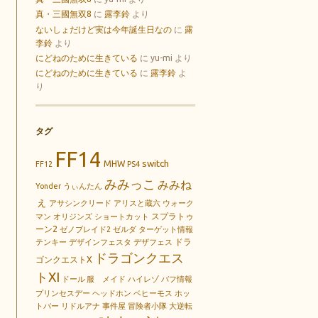
真・三國無双8
に
露李鈴
より
ないしょだけど実は今年誕生日なの
に
露
李鈴
より
にどねのために生きている
に
yu-mi
より
にどねのために生きている
に
露李鈴
よ
り
タグ
FF14
switch
MHW
FF12
PS4
みみっこ
みみね
Yonder
うぃんたん
ぇ
アサシンクリード
アリスと蔵六
ウォーク
スプラトゥ
マン
オリジンズ
ショートカット
ーン2
ゼノブレイド2
ゼルダ
ターゲット情報
ドラ
テンキー
デザインフェスタ
デザフェス
ドラゴンクエス
ゴンクエストX
トXI
ドール 服 メイド
ハイレゾ
バフ情報
プリンセスデー
ヘッドホン
ベヒーモス
ホッ
トバー
リドルアナ
事件屋
冒険者小隊
大逆転