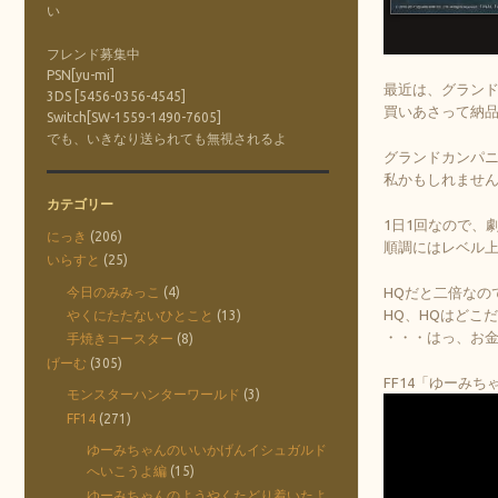
い
フレンド募集中
PSN[yu-mi]
最近は、グラン
3DS [5456-0356-4545]
買いあさって納
Switch[SW-1559-1490-7605]
でも、いきなり送られても無視されるよ
グランドカンパ
私かもしれませ
カテゴリー
1日1回なので、
にっき
(206)
順調にはレベル
いらすと
(25)
今日のみみっこ
(4)
HQだと二倍なの
HQ、HQはどこ
やくにたたないひとこと
(13)
・・・はっ、お
手焼きコースター
(8)
げーむ
(305)
FF14「ゆーみ
モンスターハンターワールド
(3)
FF14
(271)
ゆーみちゃんのいいかげんイシュガルド
へいこうよ編
(15)
ゆーみちゃんのようやくたどり着いたよ