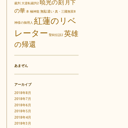
暁光の刻
月下
裁判
大逆転裁判2
の華
無駄遣い
本
極神龍
真・三國無双8
紅蓮のリベ
神様の御用人
レーター
英雄
聖剣伝説2
の帰還
あまぞん
アーカイブ
2018年8月
2018年7月
2018年6月
2018年5月
2018年4月
2018年3月