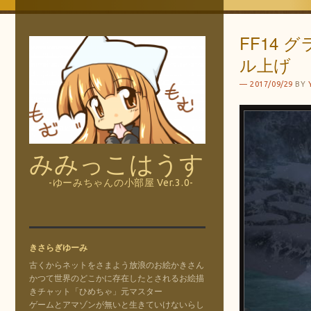
FF14
ル上げ
2017/09/29
BY
みみっこはうす
-ゆーみちゃんの小部屋 Ver.3.0-
きさらぎゆーみ
古くからネットをさまよう放浪のお絵かきさん
かつて世界のどこかに存在したとされるお絵描
きチャット「ひめちゃ」元マスター
ゲームとアマゾンが無いと生きていけないらし