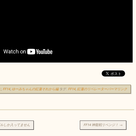
む
,
FF14
,
ゆーみちゃんの紅蓮それから編
タグ:
FF14
,
紅蓮のリベレーター
パーマリンク
ョン
6ギルしか入ってません
FF14 神龍戦リベンジ！
→