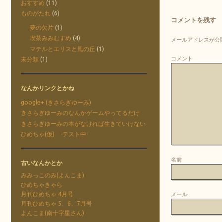
おすすめ
(11)
ものがたれ
(6)
コメントを残す
夢の欠片
(1)
喫茶みみむすめ
(4)
メールアドレスが公
マテルとエリスと風の丘
(1)
コメント
未分類
(1)
なんかリンクとかね
google+ (きさらぎゆーみ)
きさらぎゆーみのなんかゲームやってるだけ
きさらぎゆーみの本がなければ生きていけない
ひめちゃ(仮) -テスト中-
名前
古いなんかとか
みみっこのみ(よんこま)
ひめちゃきゃら
月刊ひめちゃ 4月号
メール
月刊ひめちゃ 5、6、7月号
よんこま(南十字星さん)