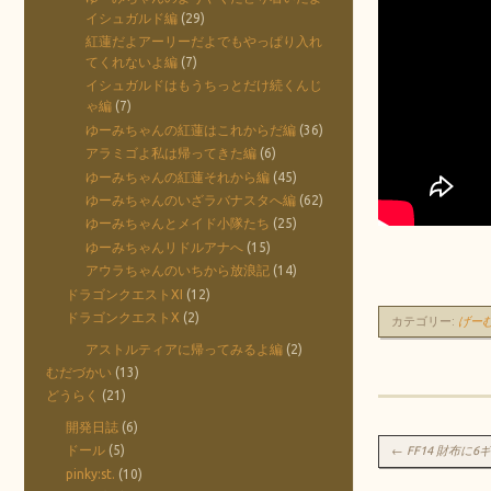
イシュガルド編
(29)
紅蓮だよアーリーだよでもやっぱり入れ
てくれないよ編
(7)
イシュガルドはもうちっとだけ続くんじ
ゃ編
(7)
ゆーみちゃんの紅蓮はこれからだ編
(36)
アラミゴよ私は帰ってきた編
(6)
ゆーみちゃんの紅蓮それから編
(45)
ゆーみちゃんのいざラバナスタへ編
(62)
ゆーみちゃんとメイド小隊たち
(25)
ゆーみちゃんリドルアナへ
(15)
アウラちゃんのいちから放浪記
(14)
ドラゴンクエストXI
(12)
ドラゴンクエストX
(2)
カテゴリー:
げー
アストルティアに帰ってみるよ編
(2)
むだづかい
(13)
どうらく
(21)
開発日誌
(6)
投稿ナビゲーシ
ドール
(5)
←
FF14 財布に
pinky:st.
(10)