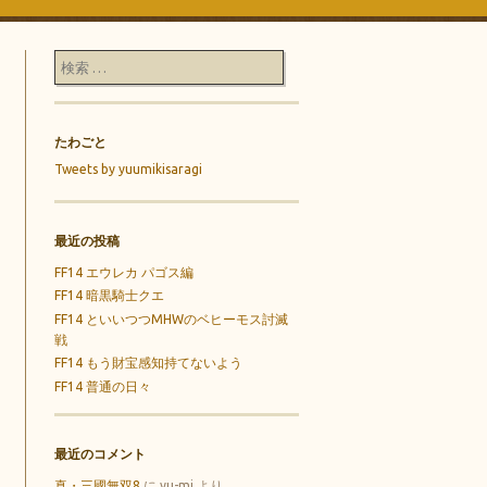
検索
たわごと
Tweets by yuumikisaragi
最近の投稿
FF14 エウレカ パゴス編
FF14 暗黒騎士クエ
FF14 といいつつMHWのベヒーモス討滅
戦
FF14 もう財宝感知持てないよう
FF14 普通の日々
最近のコメント
真・三國無双8
に
yu-mi
より